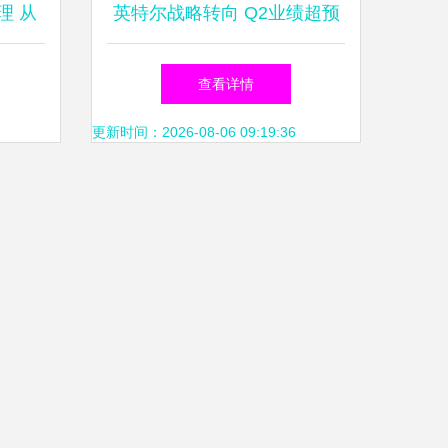
理 从
英特尔战略转向 Q2业绩超预
艺术
期后宣布大幅削减代工厂投资
查看详情
更新时间：2026-08-06 09:19:36