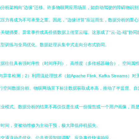
分析架构向“边缘”迁移。许多物联网应用场景，如自动驾驶的障碍物识
压力将成为不可承受之重。因此，“边缘计算”应运而生，数据分析的重
关键摘要、异常事件或高价值数据上传至云端。这形成了“云-边-端”协
模型训练与全局优化。数据处理从集中式走向分布式协同。
数据往往具有强时序性（时间序列）、高维度（多传感器融合）、空间属
测；2）利用流处理技术（如Apache Flink, Kafka Strea
行空间数据分析。物联网场景下标注数据获取成本高，推动了半监督、自
商业模式。数据分析的结果不再仅仅是生成一份报告或一个用户画像，而
与时间，变被动维修为主动干预，极大降低停机损失。
现交通流动态优化、公共资源智能调配、应急事件快速响应。